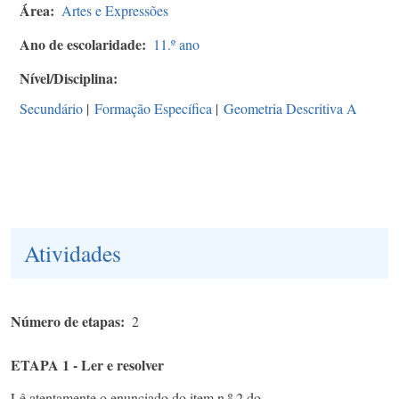
Área
Artes e Expressões
Ano de escolaridade
11.º ano
Nível/Disciplina
Secundário
|
Formação Específica
|
Geometria Descritiva A
Atividades
Número de etapas
2
ETAPA 1 - Ler e resolver
Lê atentamente o enunciado do item n.º 2 do