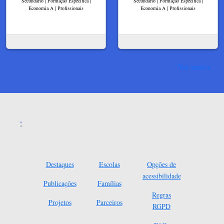
Secundário | Formação Específica |
Secundário | Formação Específica |
Economia A | Profissionais
Economia A | Profissionais
Ver mais
Destaques
Escolas
Opções de
acessibilidade
Publicações
Famílias
Regras
Projetos
Parceiros
RGPD