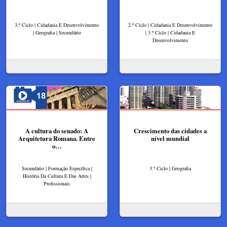
3.º Ciclo | Cidadania E Desenvolvimento
2.º Ciclo | Cidadania E Desenvolvimento
| Geografia | Secundário
| 3.º Ciclo | Cidadania E
Desenvolvimento
A cultura do senado: A
Crescimento das cidades a
Arquitetura Romana. Entre
nível mundial
o…
Secundário | Formação Específica |
3.º Ciclo | Geografia
História Da Cultura E Das Artes |
Profissionais