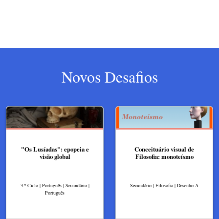
Novos Desafios
"Os Lusíadas": epopeia e
Conceituário visual de
visão global
Filosofia: monoteísmo
3.º Ciclo | Português | Secundário |
Secundário | Filosofia | Desenho A
Português