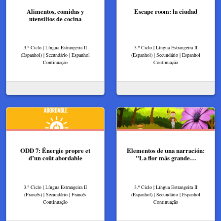
Alimentos, comidas y
Escape room: la ciudad
utensilios de cocina
3.º Ciclo | Língua Estrangeira II
3.º Ciclo | Língua Estrangeira II
(Espanhol) | Secundário | Espanhol
(Espanhol) | Secundário | Espanhol
Continuação
Continuação
ODD 7: Énergie propre et
Elementos de una narración:
d’un coût abordable
"La flor más grande…
3.º Ciclo | Língua Estrangeira II
3.º Ciclo | Língua Estrangeira II
(Francês) | Secundário | Francês
(Espanhol) | Secundário | Espanhol
Continuação
Continuação