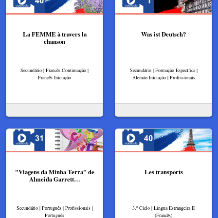
La FEMME à travers la
Was ist Deutsch?
chanson
Secundário | Francês Continuação |
Secundário | Formação Específica |
Francês Iniciação
Alemão Iniciação | Profissionais
"Viagens da Minha Terra" de
Les transports
Almeida Garrett…
Secundário | Português | Profissionais |
3.º Ciclo | Língua Estrangeira II
Português
(Francês)