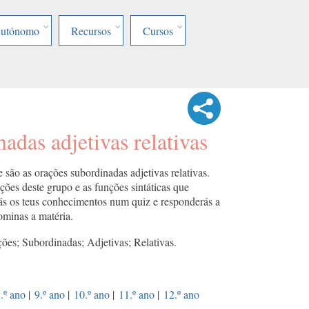
Autónomo
Recursos
Cursos
adas adjetivas relativas
 são as orações subordinadas adjetivas relativas.
ções deste grupo e as funções sintáticas que
ás os teus conhecimentos num quiz e responderás a
ominas a matéria.
ões; Subordinadas; Adjetivas; Relativas.
.º ano
|
9.º ano
|
10.º ano
|
11.º ano
|
12.º ano