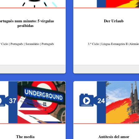
ortuguês num minuto: 5 vírgulas
Der Urlaub
proibidas
º Ciclo | Português | Secundário | Português
3.º Ciclo | Língua Estrangeira II (Alemão
The media
Antítesis del amor