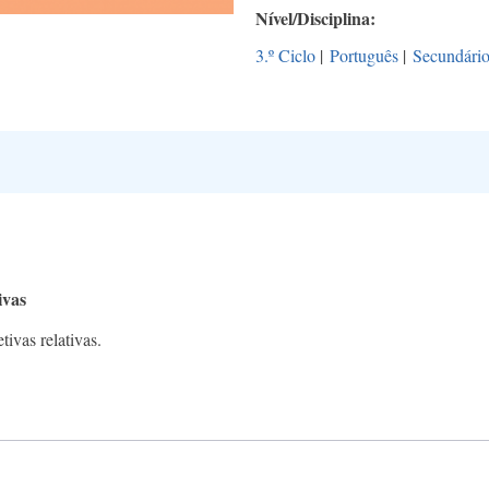
Nível/Disciplina
3.º Ciclo
|
Português
|
Secundári
ivas
ivas relativas.