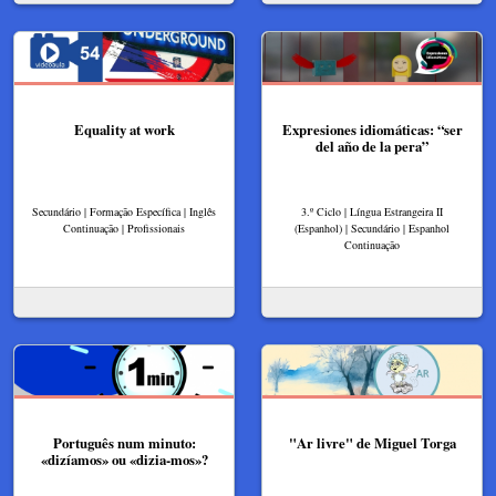
Equality at work
Expresiones idiomáticas: “ser
del año de la pera”
Secundário | Formação Específica | Inglês
3.º Ciclo | Língua Estrangeira II
Continuação | Profissionais
(Espanhol) | Secundário | Espanhol
Continuação
Português num minuto:
"Ar livre" de Miguel Torga
«dizíamos» ou «dizia-mos»?