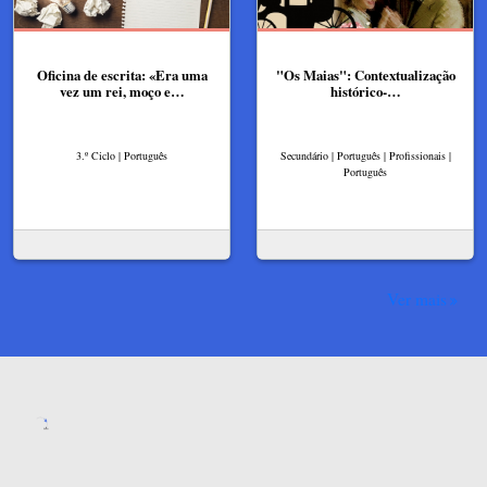
Oficina de escrita: «Era uma
"Os Maias": Contextualização
vez um rei, moço e…
histórico-…
3.º Ciclo | Português
Secundário | Português | Profissionais |
Português
Ver mais