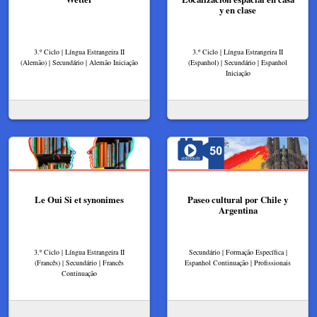
y en clase
3.º Ciclo | Língua Estrangeira II
3.º Ciclo | Língua Estrangeira II
(Alemão) | Secundário | Alemão Iniciação
(Espanhol) | Secundário | Espanhol
Iniciação
Le Oui Si et synonimes
Paseo cultural por Chile y
Argentina
3.º Ciclo | Língua Estrangeira II
Secundário | Formação Específica |
(Francês) | Secundário | Francês
Espanhol Continuação | Profissionais
Continuação