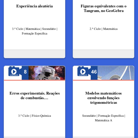
Experiência aleatória
Figuras equivalentes com o
Tangram, no GeoGebra
3.º Ciclo | Matemática | Secundário |
2.º Ciclo | Matemática
Formação Específica
Erros experimentais. Reações
Modelos matemáticos
de combustão.…
envolvendo funções
trigonométricas
3.º Ciclo | Físico-Química
Secundário | Formação Específica |
Matemática A