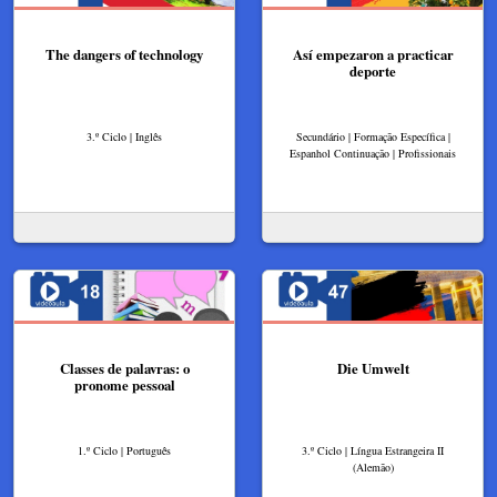
The dangers of technology
Así empezaron a practicar
deporte
3.º Ciclo | Inglês
Secundário | Formação Específica |
Espanhol Continuação | Profissionais
Classes de palavras: o
Die Umwelt
pronome pessoal
1.º Ciclo | Português
3.º Ciclo | Língua Estrangeira II
(Alemão)