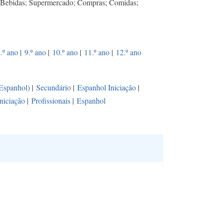
 Bebidas; Supermercado; Compras; Comidas;
.º ano
|
9.º ano
|
10.º ano
|
11.º ano
|
12.º ano
(Espanhol)
|
Secundário
|
Espanhol Iniciação
|
niciação
|
Profissionais
|
Espanhol