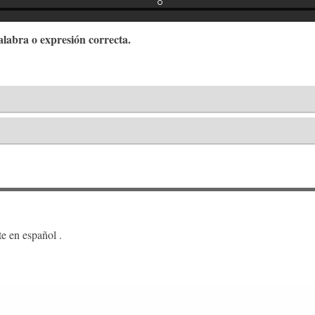
labra o expresión correcta.
e en español .