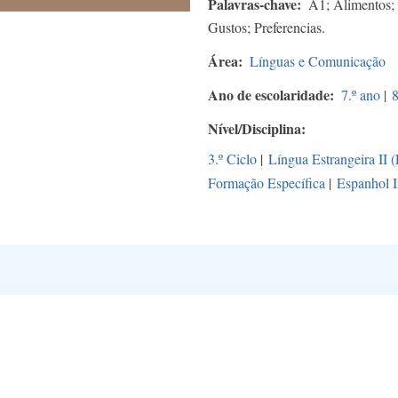
Palavras-chave
A1; Alimentos;
Gustos; Preferencias.
Área
Línguas e Comunicação
Ano de escolaridade
7.º ano
|
8
Nível/Disciplina
3.º Ciclo
|
Língua Estrangeira II 
Formação Específica
|
Espanhol I