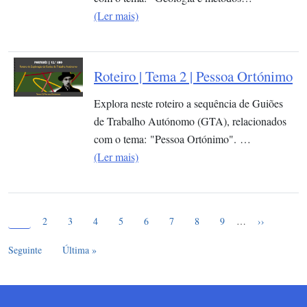
(Ler mais)
Roteiro | Tema 2 | Pessoa Ortónimo
Explora neste roteiro a sequência de Guiões
de Trabalho Autónomo (GTA), relacionados
com o tema: "Pessoa Ortónimo". …
(Ler mais)
Página atual
Paginação
1
Page
Page
Page
Page
Page
Page
Page
Page
Próxima pág
2
3
4
5
6
7
8
9
…
››
Última página
Seguinte
Última »