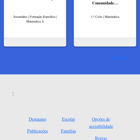
Comunidade…
Secundário | Formação Específica |
1.º Ciclo | Matemática
Matemática A
Ver mais
Destaques
Escolas
Opções de
acessibilidade
Publicações
Famílias
Regras