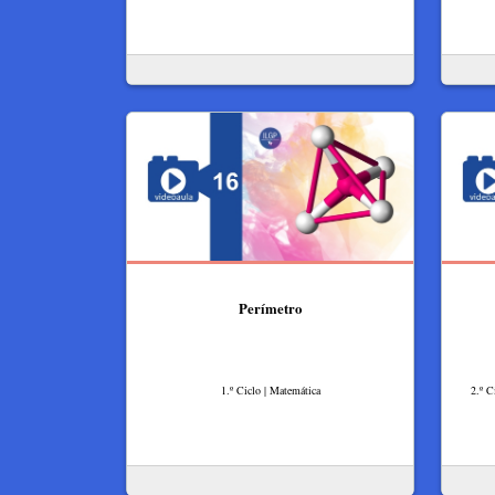
Perímetro
1.º Ciclo | Matemática
2.º C