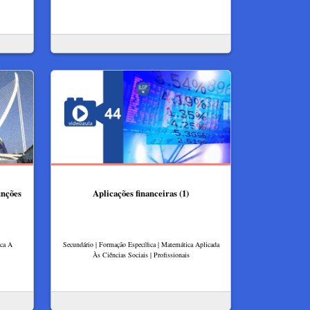
unções
Aplicações financeiras (1)
ica A
Secundário | Formação Específica | Matemática Aplicada
Às Ciências Sociais | Profissionais