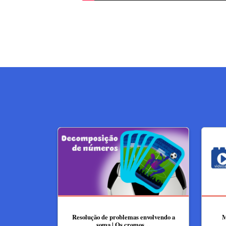
Resolução de problemas envolvendo a
M
soma | Os cromos…