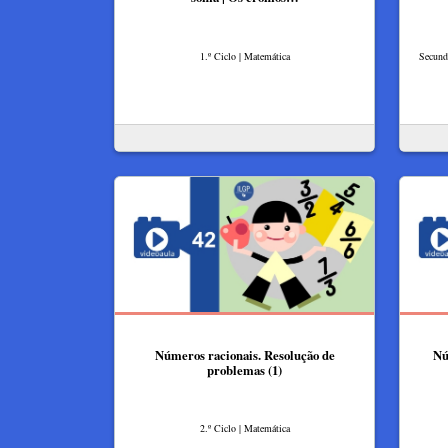
1.º Ciclo | Matemática
Secundá
Números racionais. Resolução de
Nú
problemas (1)
2.º Ciclo | Matemática