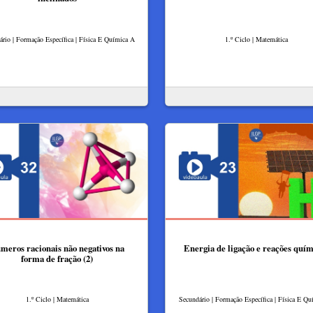
rio | Formação Específica | Física E Química A
1.º Ciclo | Matemática
meros racionais não negativos na
Energia de ligação e reações quím
forma de fração (2)
1.º Ciclo | Matemática
Secundário | Formação Específica | Física E Q