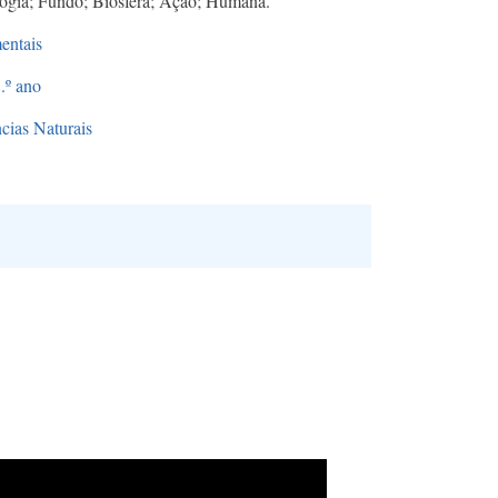
ogia; Fundo; Biosfera; Ação; Humana.​
entais
.º ano
cias Naturais