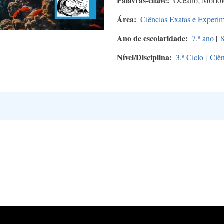
Palavras-chave
Oceano; Morfol
Área
Ciências Exatas e Experim
Ano de escolaridade
7.º ano
|
8
Nível/Disciplina
3.º Ciclo
|
Ciên