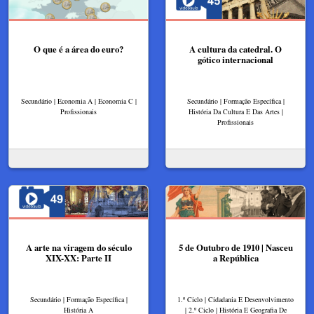
O que é a área do euro?
A cultura da catedral. O
gótico internacional
Secundário | Economia A | Economia C |
Secundário | Formação Específica |
Profissionais
História Da Cultura E Das Artes |
Profissionais
A arte na viragem do século
5 de Outubro de 1910 | Nasceu
XIX-XX: Parte II
a República
Secundário | Formação Específica |
1.º Ciclo | Cidadania E Desenvolvimento
História A
| 2.º Ciclo | História E Geografia De