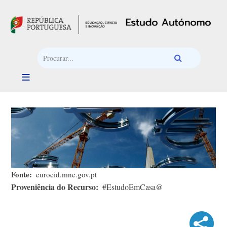
Passar para o conteúdo principal
Fonte
eurocid.mne.gov.pt
Proveniência do Recurso
#EstudoEmCasa@