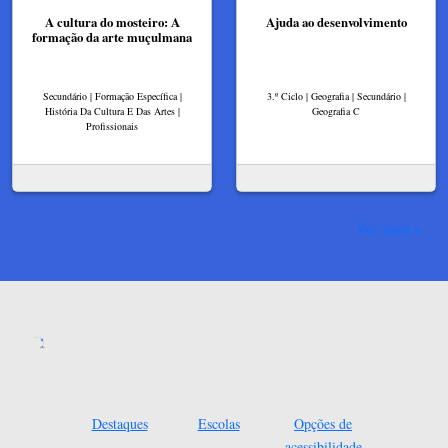
A cultura do mosteiro: A
Ajuda ao desenvolvimento
formação da arte muçulmana
Secundário | Formação Específica |
3.º Ciclo | Geografia | Secundário |
História Da Cultura E Das Artes |
Geografia C
Profissionais
Ver mais
Destaques
Escolas
Opções de
acessibilidade