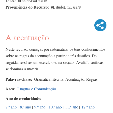
Fonte
#EstudoEmCasa@
Proveniência do Recurso
#EstudoEmCasa@
A acentuação
Neste recurso, começas por sistematizar os teus conhecimentos
sobre as regras da acentuação a partir de três desafios. De
seguida, resolves um exercício e, na secção “Avalia”, verificas
se dominas a matéria.
Palavras-chave
Gramática; Escrita; Acentuação; Regras.
Área
Línguas e Comunicação
Ano de escolaridade
7.º ano
|
8.º ano
|
9.º ano
|
10.º ano
|
11.º ano
|
12.º ano