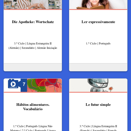
Die Apotheke: Wortschatz
Ler expressivamente
3.º Ciclo | Língua Estrangeira II
1.º Ciclo | Português
(Alemão) | Secundário | Alemão Iniciação
Hábitos alimentares.
Le futur simple
Vocabulário
1.º Ciclo | Português Língua Não
3.º Ciclo | Língua Estrangeira II
Materna | 2.º Ciclo | Português Língua
(Francês) | Secundário | Francês