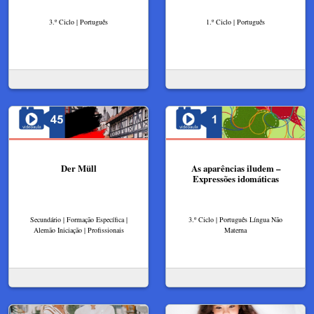
3.º Ciclo | Português
1.º Ciclo | Português
Der Müll
As aparências iludem –
Expressões idomáticas
Secundário | Formação Específica |
3.º Ciclo | Português Língua Não
Alemão Iniciação | Profissionais
Materna