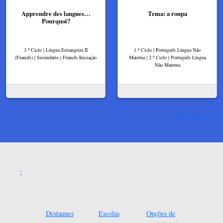
Apprendre des langues…
Tema: a roupa
Pourquoi?
3.º Ciclo | Língua Estrangeira II
1.º Ciclo | Português Língua Não
(Francês) | Secundário | Francês Iniciação
Materna | 2.º Ciclo | Português Língua
Não Materna
Ver mais
Destaques
Escolas
Opções de