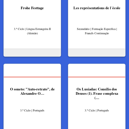
Frohe Festtage
Les représentations de l´école
3.º Ciclo | Língua Estrangeira II
Secundário | Formação Específica |
(Alemão)
Francês Continuação
O soneto: "Auto-retrato", de
Os Lusíadas: Consílio dos
Alexandre O…
Deuses (1). Frase complexa
(…
3.º Ciclo | Português
3.º Ciclo | Português