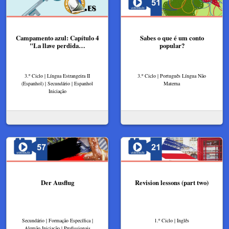
Campamento azul: Capítulo 4
Sabes o que é um conto
"La llave perdida…
popular?
3.º Ciclo | Língua Estrangeira II
3.º Ciclo | Português Língua Não
(Espanhol) | Secundário | Espanhol
Materna
Iniciação
Der Ausflug
Revision lessons (part two)
Secundário | Formação Específica |
1.º Ciclo | Inglês
Alemão Iniciação | Profissionais