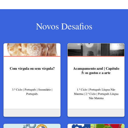
Novos Desafios
Com vírgula ou sem vírgula?
Acampamento azul | Capítulo
5: os gostos e a arte
3.º Ciclo | Português | Secundário |
1.º Ciclo | Português Língua Não
Português
Materna | 2.º Ciclo | Português Língua
Não Materna