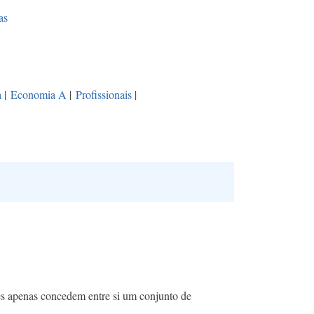
as
a
|
Economia A
|
Profissionais
|
es apenas concedem entre si um conjunto de