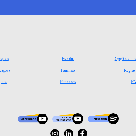
aques
Escolas
Opções de ac
cações
Famílias
Regra
jetos
Parceiros
FA