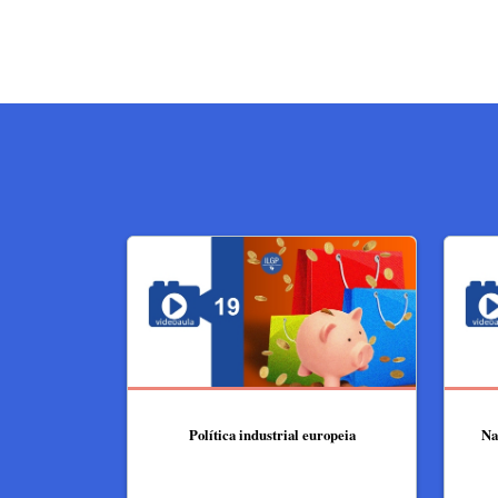
Política industrial europeia
Na