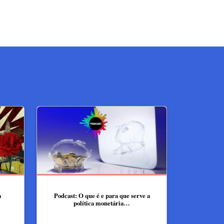
a
Podcast: O que é e para que serve a
política monetária…