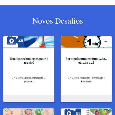
Novos Desafios
Quelles technologies pour l
Português num minuto: ...da...
´avenir?
ou ...de a...?
3.º Ciclo | Língua Estrangeira II
3.º Ciclo | Português | Secundário |
(Francês)
Português