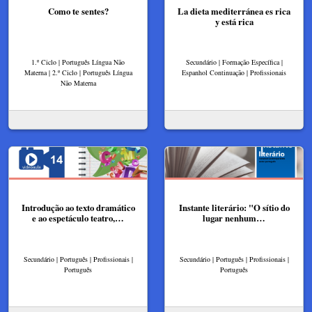
Como te sentes?
La dieta mediterránea es rica
y está rica
1.º Ciclo | Português Língua Não
Secundário | Formação Específica |
Materna | 2.º Ciclo | Português Língua
Espanhol Continuação | Profissionais
Não Materna
Introdução ao texto dramático
Instante literário: "O sítio do
e ao espetáculo teatro,…
lugar nenhum…
Secundário | Português | Profissionais |
Secundário | Português | Profissionais |
Português
Português