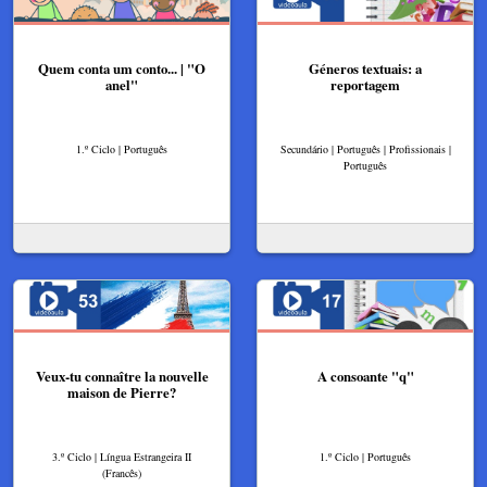
Quem conta um conto... | "O
Géneros textuais: a
anel"
reportagem
1.º Ciclo | Português
Secundário | Português | Profissionais |
Português
Veux-tu connaître la nouvelle
A consoante "q"
maison de Pierre?
3.º Ciclo | Língua Estrangeira II
1.º Ciclo | Português
(Francês)