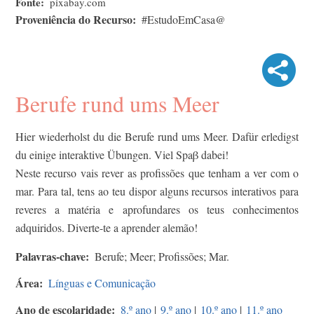
Fonte
pixabay.com
Proveniência do Recurso
#EstudoEmCasa@
Berufe rund ums Meer
Hier wiederholst du die Berufe rund ums Meer. Dafür erledigst
du einige interaktive Übungen. Viel Spaβ dabei!
Neste recurso vais rever as profissões que tenham a ver com o
mar. Para tal, tens ao teu dispor alguns recursos interativos para
reveres a matéria e aprofundares os teus conhecimentos
adquiridos. Diverte-te a aprender alemão!
Palavras-chave
Berufe; Meer; Profissões; Mar.
Área
Línguas e Comunicação
Ano de escolaridade
8.º ano
|
9.º ano
|
10.º ano
|
11.º ano