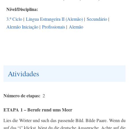
Nível/Disciplina
3.º Ciclo
|
Língua Estrangeira II (Alemão)
|
Secundário
|
Alemão Iniciação
|
Profissionais
|
Alemão
Atividades
Número de etapas
2
ETAPA 1 – Berufe rund ums Meer
Lies die Wörter und such das passende Bild. Bilde Paare. Wenn du
auf das “i” klickst, hörst du die deutsche Aussprache. Achte auf die