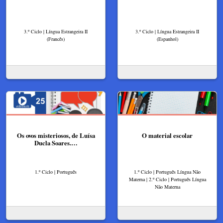
3.º Ciclo | Língua Estrangeira II
3.º Ciclo | Língua Estrangeira II
(Francês)
(Espanhol)
Os ovos misteriosos, de Luísa
O material escolar
Ducla Soares.…
1.º Ciclo | Português
1.º Ciclo | Português Língua Não
Materna | 2.º Ciclo | Português Língua
Não Materna