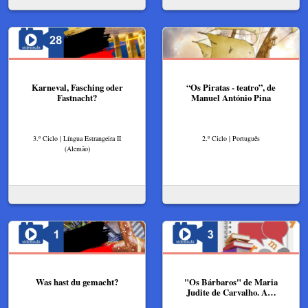
Karneval, Fasching oder
“Os Piratas - teatro”, de
Fastnacht?
Manuel António Pina
3.º Ciclo | Língua Estrangeira II
2.º Ciclo | Português
(Alemão)
Was hast du gemacht?
"Os Bárbaros" de Maria
Judite de Carvalho. A…