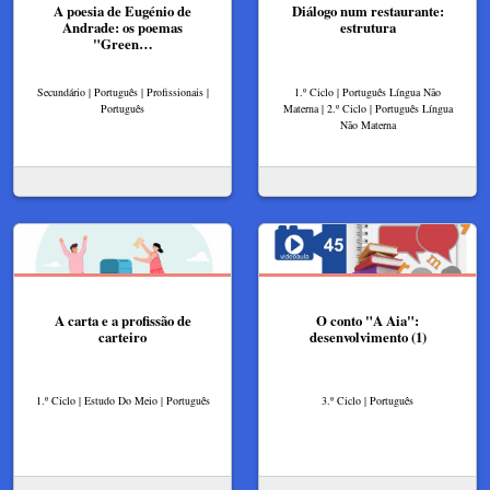
A poesia de Eugénio de
Diálogo num restaurante:
Andrade: os poemas
estrutura
"Green…
Secundário | Português | Profissionais |
1.º Ciclo | Português Língua Não
Português
Materna | 2.º Ciclo | Português Língua
Não Materna
A carta e a profissão de
O conto "A Aia":
carteiro
desenvolvimento (1)
1.º Ciclo | Estudo Do Meio | Português
3.º Ciclo | Português