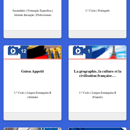
Secundário | Formação Específica |
3.º Ciclo | Português
Alemão Iniciação | Profissionais
Guten Appetit
La géographie, la culture et la
civilisation française…
3.º Ciclo | Língua Estrangeira II
3.º Ciclo | Língua Estrangeira II
(Alemão)
(Francês)