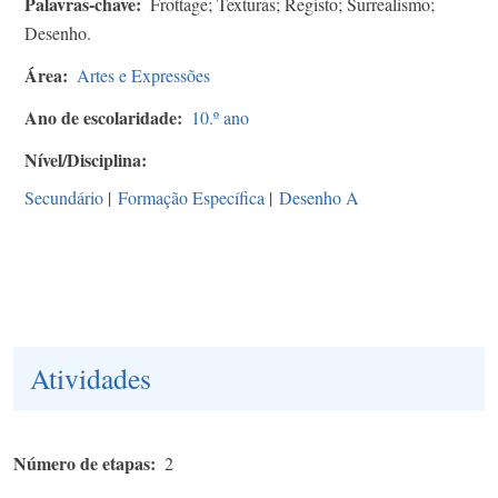
Palavras-chave
Frottage; Texturas; Registo; Surrealismo;
Desenho.
Área
Artes e Expressões
Ano de escolaridade
10.º ano
Nível/Disciplina
Secundário
|
Formação Específica
|
Desenho A
Atividades
Número de etapas
2