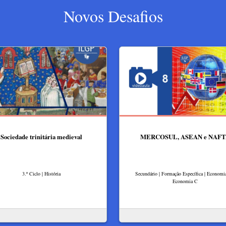
Novos Desafios
Sociedade trinitária medieval
MERCOSUL, ASEAN e NAFT
3.º Ciclo | História
Secundário | Formação Específica | Economi
Economia C