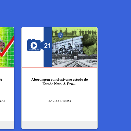
A
Abordagem conclusiva ao estudo do
Estado Novo. A Era…
a A |
3.º Ciclo | História