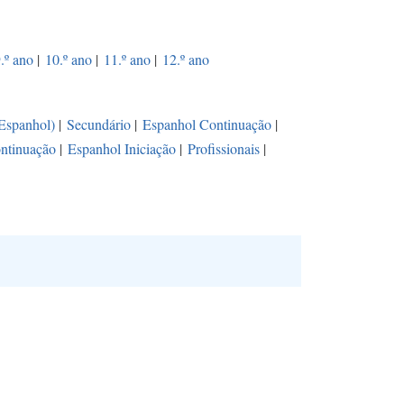
.º ano
|
10.º ano
|
11.º ano
|
12.º ano
(Espanhol)
|
Secundário
|
Espanhol Continuação
|
ntinuação
|
Espanhol Iniciação
|
Profissionais
|