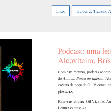
Início
Guiões de Trabalho 
Podcast: uma lei
Alcoviteira, Brí
Com este recurso, poderás acompan
do
Auto da Barca do Inferno
. Ab
excerto da peça de Gil Vicente, p
glossário.
Palavras-chave
Gil Vicente; Au
Leitura expressiva.