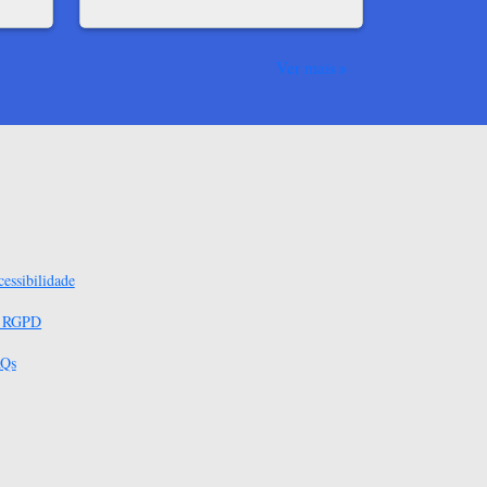
Ver mais
essibilidade
s RGPD
Qs