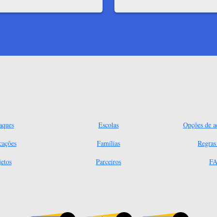
aques
Escolas
Opções de ac
cações
Famílias
Regra
jetos
Parceiros
FA