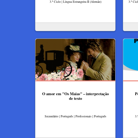
3.º Ciclo | Língua Estrangeira II (Alemão)
3.º Cic
O amor em "Os Maias" – interpretação
P
de texto
Secundário | Português | Profissionais | Português
3.