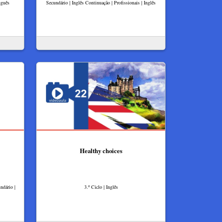
uguês
Secundário | Inglês Continuação | Profissionais | Inglês
Healthy choices
ndário |
3.º Ciclo | Inglês