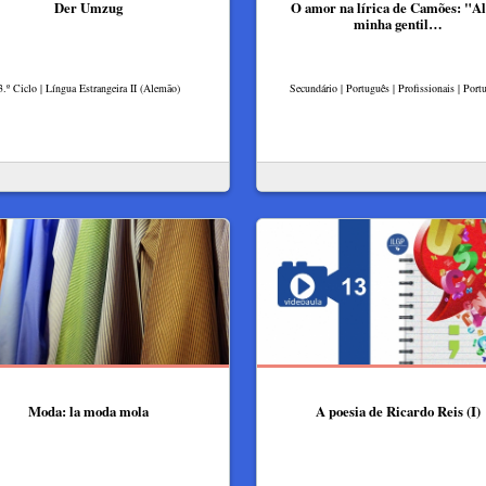
Der Umzug
O amor na lírica de Camões: "A
minha gentil…
3.º Ciclo | Língua Estrangeira II (Alemão)
Secundário | Português | Profissionais | Port
Moda: la moda mola
A poesia de Ricardo Reis (I)