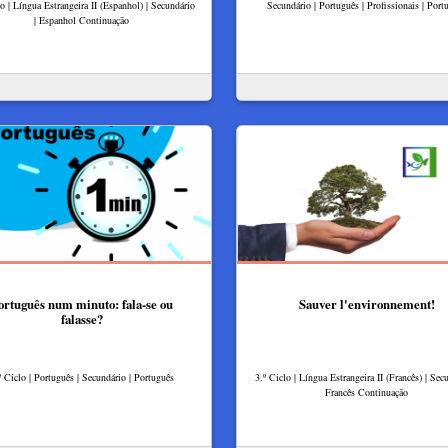
lo | Língua Estrangeira II (Espanhol) | Secundário
Secundário | Português | Profissionais | Port
| Espanhol Continuação
ortuguês num minuto: fala-se ou
Sauver l'environnement!
falasse?
º Ciclo | Português | Secundário | Português
3.º Ciclo | Língua Estrangeira II (Francês) | Secu
Francês Continuação