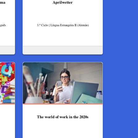
lma
Aprilwetter
uguês
3.º Ciclo | Língua Estrangeira II (Alemão)
The world of work in the 2020s