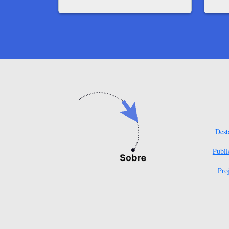
Dest
Publi
Pro