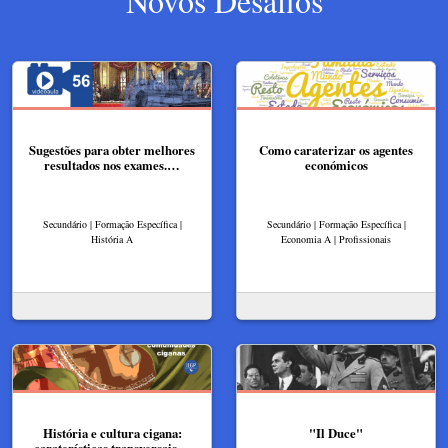
Novos Desafios
Sugestões para obter melhores
Como caraterizar os agentes
resultados nos exames.…
económicos
Secundário | Formação Específica |
Secundário | Formação Específica |
História A
Economia A | Profissionais
História e cultura cigana:
"Il Duce"
caraterísticas transversais…