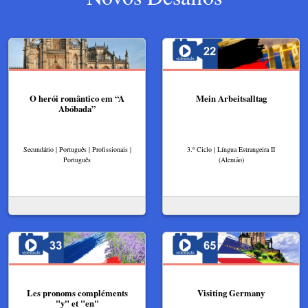
O herói romântico em “A
Mein Arbeitsalltag
Abóbada”
Secundário | Português | Profissionais |
3.º Ciclo | Língua Estrangeira II
Português
(Alemão)
Les pronoms compléments
Visiting Germany
"y" et "en"