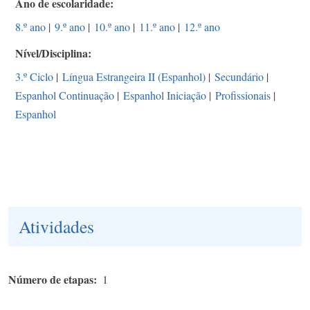
Ano de escolaridade
8.º ano
|
9.º ano
|
10.º ano
|
11.º ano
|
12.º ano
Nível/Disciplina
3.º Ciclo
|
Língua Estrangeira II (Espanhol)
|
Secundário
|
Espanhol Continuação
|
Espanhol Iniciação
|
Profissionais
|
Espanhol
Atividades
Número de etapas
1