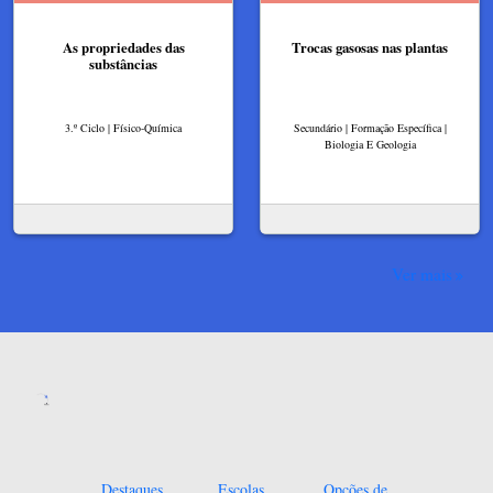
As propriedades das
Trocas gasosas nas plantas
substâncias
3.º Ciclo | Físico-Química
Secundário | Formação Específica |
Biologia E Geologia
Ver mais
Destaques
Escolas
Opções de