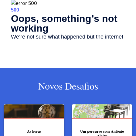
Novos Desafios
As horas
Um percurso com António
Aleixo