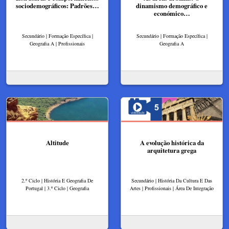
sociodemográficos: Padrões…
dinamismo demográfico e
económico…
Secundário | Formação Específica |
Secundário | Formação Específica |
Geografia A | Profissionais
Geografia A
Altitude
A evolução histórica da
arquitetura grega
2.º Ciclo | História E Geografia De
Secundário | História Da Cultura E Das
Portugal | 3.º Ciclo | Geografia
Artes | Profissionais | Área De Integração