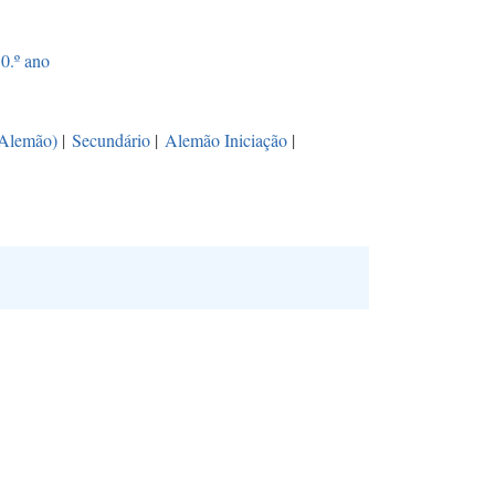
0.º ano
(Alemão)
|
Secundário
|
Alemão Iniciação
|