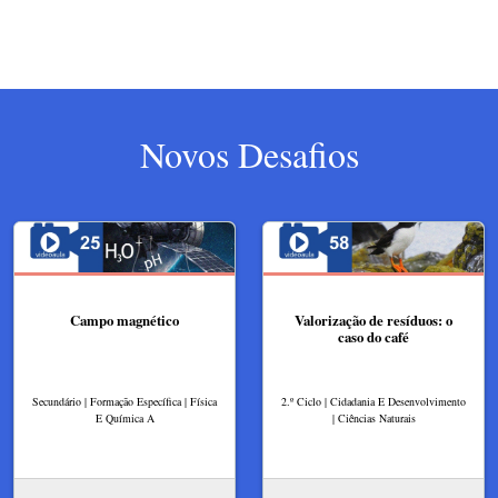
Novos Desafios
Campo magnético
Valorização de resíduos: o
caso do café
Secundário | Formação Específica | Física
2.º Ciclo | Cidadania E Desenvolvimento
E Química A
| Ciências Naturais