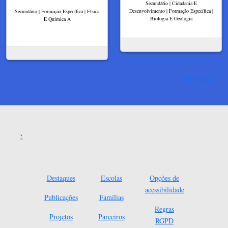
Secundário | Cidadania E
Desenvolvimento | Formação Específica |
Secundário | Formação Específica | Física
Biologia E Geologia
E Química A
Ver mais
Destaques
Escolas
Opções de
acessibilidade
Publicações
Famílias
Regras
Projetos
Parceiros
RGPD