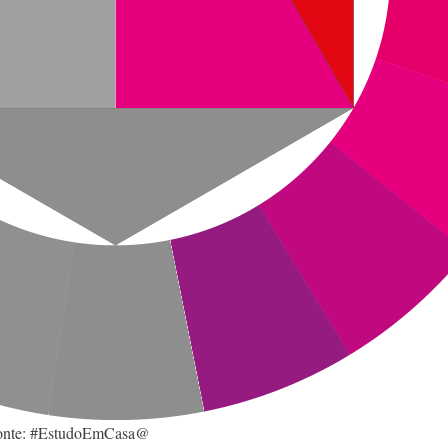
. Fonte: #EstudoEmCasa@