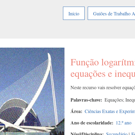
Início
Guiões de Trabalho 
Função logarítmi
equações e ineq
Neste recurso vais resolver equaç
Palavras-chave
Equações; Inequ
Área
Ciências Exatas e Experim
Ano de escolaridade
12.º ano
Nível/Disciplina
Secundário
|
F