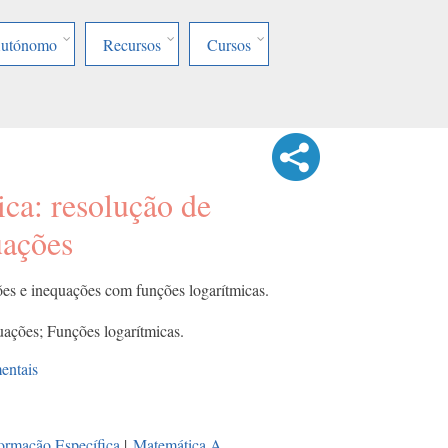
Autónomo
Recursos
Cursos
ca: resolução de
uações
ões e inequações com funções logarítmicas.
ações; Funções logarítmicas.
entais
ormação Específica
|
Matemática A