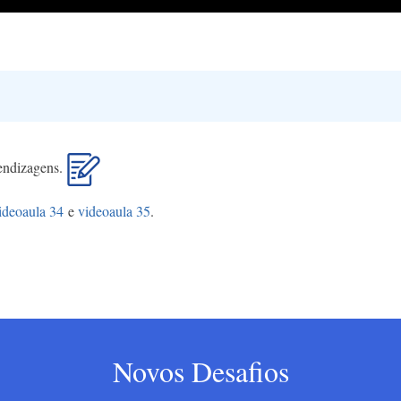
rendizagens.
ideoaula 34
e
videoaula 35
.
Novos Desafios