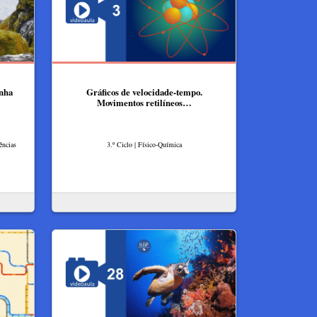
inha
Gráficos de velocidade-tempo.
Movimentos retilíneos…
ências
3.º Ciclo | Físico-Química