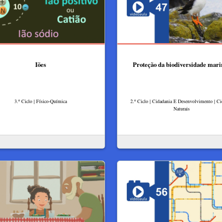
Iões
Proteção da biodiversidade mar
3.º Ciclo | Físico-Química
2.º Ciclo | Cidadania E Desenvolvimento | Ci
Naturais