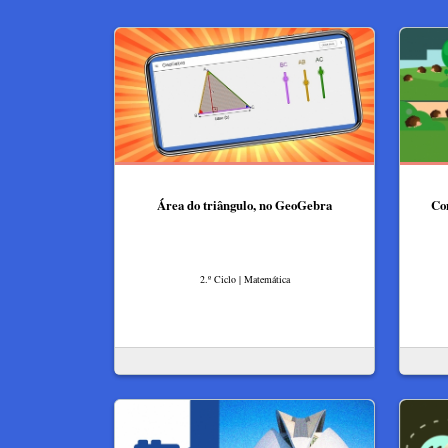
Área do triângulo, no GeoGebra
Con
2.º Ciclo | Matemática