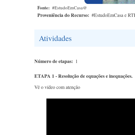
Fonte
#EstudoEmCasa@
Proveniência do Recurso
#EstudoEmCasa e RT
Atividades
Número de etapas
1
ETAPA 1 - Resolução de equações e inequações.
Vê o vídeo com atenção