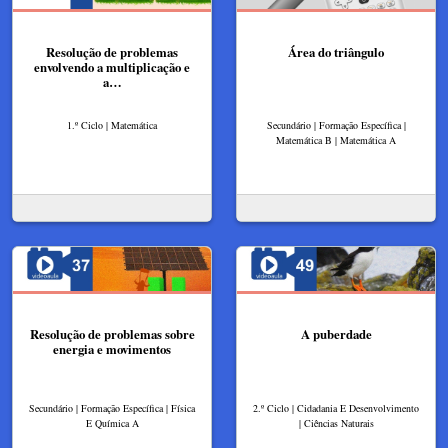
Resolução de problemas
Área do triângulo
envolvendo a multiplicação e
a…
1.º Ciclo | Matemática
Secundário | Formação Específica |
Matemática B | Matemática A
Resolução de problemas sobre
A puberdade
energia e movimentos
Secundário | Formação Específica | Física
2.º Ciclo | Cidadania E Desenvolvimento
E Química A
| Ciências Naturais