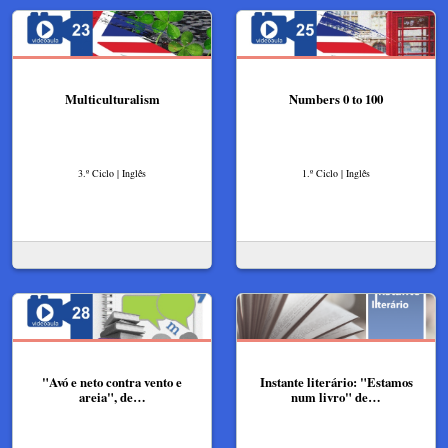
Multiculturalism
Numbers 0 to 100
3.º Ciclo | Inglês
1.º Ciclo | Inglês
"Avó e neto contra vento e
Instante literário: "Estamos
areia", de…
num livro" de…