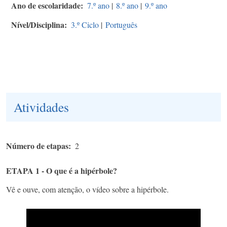
Ano de escolaridade
7.º ano
|
8.º ano
|
9.º ano
Nível/Disciplina
3.º Ciclo
|
Português
Atividades
Número de etapas
2
ETAPA 1 - O que é a hipérbole?
Vê e ouve, com atenção, o vídeo sobre a hipérbole.