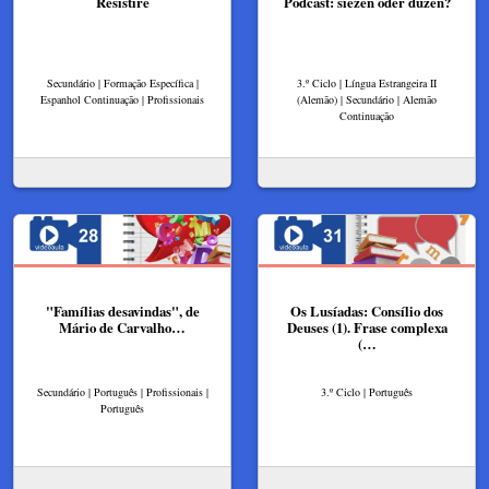
Resistiré
Podcast: siezen oder duzen?
Secundário | Formação Específica |
3.º Ciclo | Língua Estrangeira II
Espanhol Continuação | Profissionais
(Alemão) | Secundário | Alemão
Continuação
"Famílias desavindas", de
Os Lusíadas: Consílio dos
Mário de Carvalho…
Deuses (1). Frase complexa
(…
Secundário | Português | Profissionais |
3.º Ciclo | Português
Português