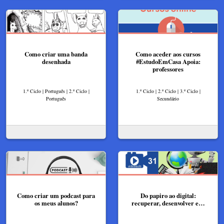
Como criar uma banda
Como aceder aos cursos
desenhada
#EstudoEmCasa Apoia:
professores
1.º Ciclo | Português | 2.º Ciclo |
1.º Ciclo | 2.º Ciclo | 3.º Ciclo |
Português
Secundário
Como criar um podcast para
Do papiro ao digital:
os meus alunos?
recuperar, desenvolver e…