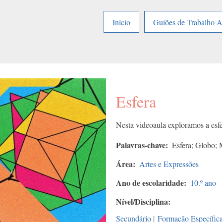
Início
Guiões de Trabalho 
Esfera
Nesta videoaula exploramos a esfe
Palavras-chave
Esfera; Globo; M
Área
Artes e Expressões
Ano de escolaridade
10.º ano
Nível/Disciplina
Secundário
|
Formação Específic