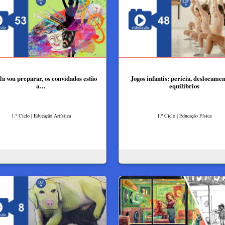
la vou preparar, os convidados estão
Jogos infantis: perícia, deslocamen
a…
equilíbrios
1.º Ciclo | Educação Artística
1.º Ciclo | Educação Física