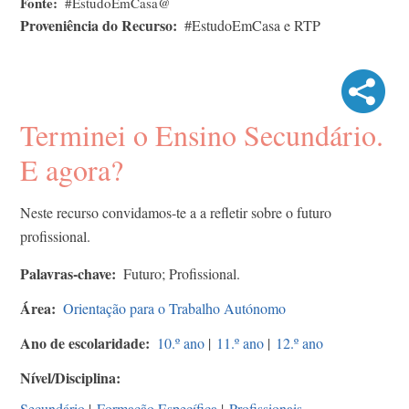
Fonte
#EstudoEmCasa@
Proveniência do Recurso
#EstudoEmCasa e RTP
Terminei o Ensino Secundário.
E agora?
Neste recurso convidamos-te a a refletir sobre o futuro
profissional.
Palavras-chave
Futuro; Profissional.
Área
Orientação para o Trabalho Autónomo
Ano de escolaridade
10.º ano
|
11.º ano
|
12.º ano
Nível/Disciplina
Secundário
|
Formação Específica
|
Profissionais