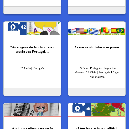
"As viagens de Gulliver com
As nacionalidades e os países
escala em Portugal…
2.º Ciclo | Português
1.º Ciclo | Português Língua Não
Materna | 2.º Ciclo | Português Língua
Não Materna
A minha rotina: expressão
O teu bairro tem graffitis?