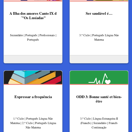
A Ilha dos amores Canto IX d
Ser saudável é…
´"Os Lusíadas"
Secundário | Português | Profissionais |
3.º Ciclo | Português Língua Não
Português
Materna
Expressar a frequência
ODD 3: Bonne santé et bien-
être
1.º Ciclo | Português Língua Não
3.º Ciclo | Língua Estrangeira II
Materna | 2.º Ciclo | Português Língua
(Francês) | Secundário | Francês
Não Materna
Continuação