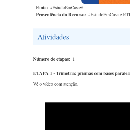
Fonte
#EstudoEmCasa@
Proveniência do Recurso
#EstudoEmCasa e RT
Atividades
Número de etapas
1
ETAPA 1 - Trimetria: prismas com bases paralel
Vê o vídeo com atenção.