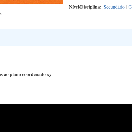
Nível/Disciplina
Secundário
|
G
P
as ao plano coordenado xy