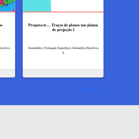
os
Prepara-te… Traços de planos nos planos
de projeção 1
scritiva
Secundário | Formação Específica | Geometria Descritiva
A
Ver mais