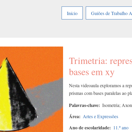
Início
Guiões de Trabalho 
Trimetria: repr
bases em xy
Nesta videoaula exploramos a rep
prismas com bases paralelas ao 
Palavras-chave
Isometria; Axon
Área
Artes e Expressões
Ano de escolaridade
11.º ano