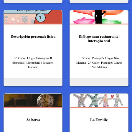
Descripción personal: física
Diálogo num restaurante:
interação oral
3.º Ciclo | Língua Estrangeira II
1.º Ciclo | Português Língua Não
(Espanhol) | Secundário | Espanhol
Materna | 2.º Ciclo | Português Língua
Iniciação
Não Materna
As horas
La Famille