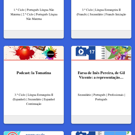
1.º Ciclo | Português Língua Não
3.º Ciclo | Língua Estrangeira II
Materna | 2.º Ciclo | Português Língua
(Francês) | Secundário | Francês Iniciação
Não Materna
Podcast: la Tomatina
Farsa de Inês Pereira, de Gil
Vicente: a representação…
3.º Ciclo | Língua Estrangeira II
Secundário | Português | Profissionais |
(Espanhol) | Secundário | Espanhol
Português
Continuação