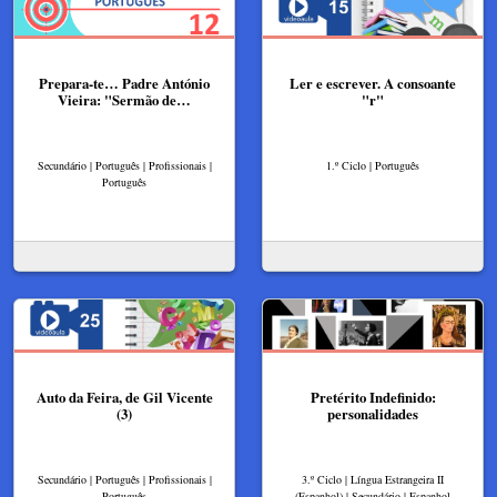
Prepara-te… Padre António
Ler e escrever. A consoante
Vieira: "Sermão de…
"r"
Secundário | Português | Profissionais |
1.º Ciclo | Português
Português
Auto da Feira, de Gil Vicente
Pretérito Indefinido:
(3)
personalidades
Secundário | Português | Profissionais |
3.º Ciclo | Língua Estrangeira II
Português
(Espanhol) | Secundário | Espanhol