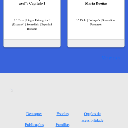
azul”: Capítulo 1
María Dueñas
3.º Ciclo | Língua Estrangeira II
3.º Ciclo | Português | Secundário |
(Espanhol) | Secundário | Espanhol
Português
Iniciação
Ver mais
Destaques
Escolas
Opções de
acessibilidade
Publicações
Famílias