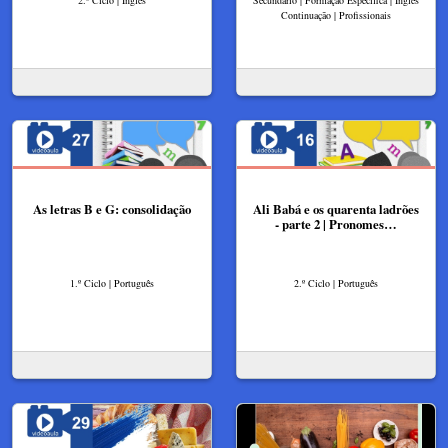
2.º Ciclo | Inglês
Secundário | Formação Específica | Inglês
Continuação | Profissionais
As letras B e G: consolidação
Ali Babá e os quarenta ladrões
- parte 2 | Pronomes…
1.º Ciclo | Português
2.º Ciclo | Português