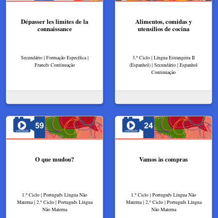
Dépasser les limites de la
Alimentos, comidas y
connaissance
utensilios de cocina
Secundário | Formação Específica |
3.º Ciclo | Língua Estrangeira II
Francês Continuação
(Espanhol) | Secundário | Espanhol
Continuação
O que mudou?
Vamos às compras
1.º Ciclo | Português Língua Não
1.º Ciclo | Português Língua Não
Materna | 2.º Ciclo | Português Língua
Materna | 2.º Ciclo | Português Língua
Não Materna
Não Materna