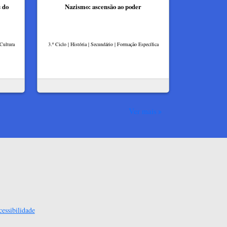
s do
Nazismo: ascensão ao poder
 Cultura
3.º Ciclo | História | Secundário | Formação Específica
Ver mais
essibilidade