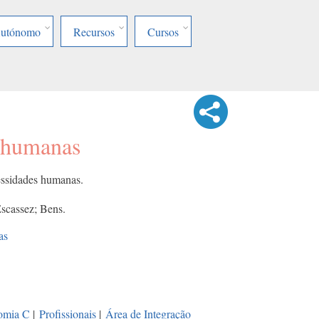
Autónomo
Recursos
Cursos
 humanas
cessidades humanas.
scassez; Bens.
as
omia C
|
Profissionais
|
Área de Integração