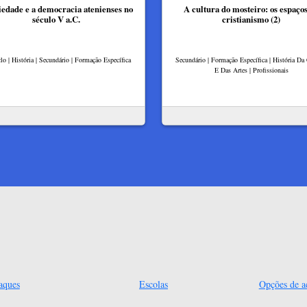
iedade e a democracia atenienses no
A cultura do mosteiro: os espaço
século V a.C.
cristianismo (2)
clo | História | Secundário | Formação Específica
Secundário | Formação Específica | História Da
E Das Artes | Profissionais
aques
Escolas
Opções de ac