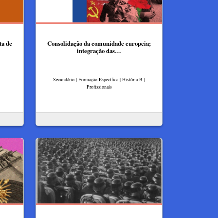
ta de
Consolidação da comunidade europeia;
integração das…
Secundário | Formação Específica | História B |
Profissionais