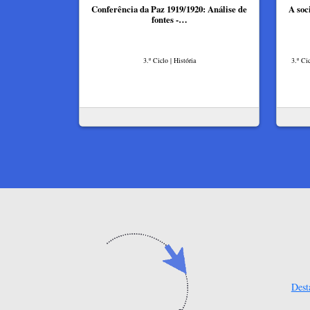
Conferência da Paz 1919/1920: Análise de
A soc
fontes -…
3.º Ciclo | História
3.º Ci
Dest