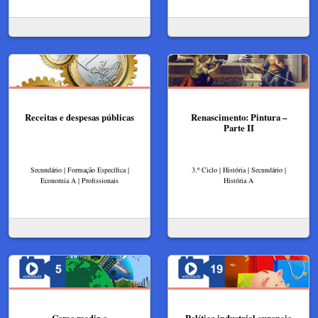
Receitas e despesas públicas​
Renascimento: Pintura –
Parte II
Secundário | Formação Específica |
3.º Ciclo | História | Secundário |
Economia A | Profissionais
História A
Como medir o
Política industrial europeia