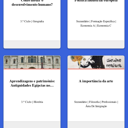
desenvolvimento humano?
3.º Ciclo | Geografia
Secundário | Formação Específica |
Economia A | Economia C
Aprendizagens e património:
A importância da arte
Antiguidades Egípcias no…
3.º Ciclo | História
Secundário | Filosofia | Profissionais |
Área De Integração