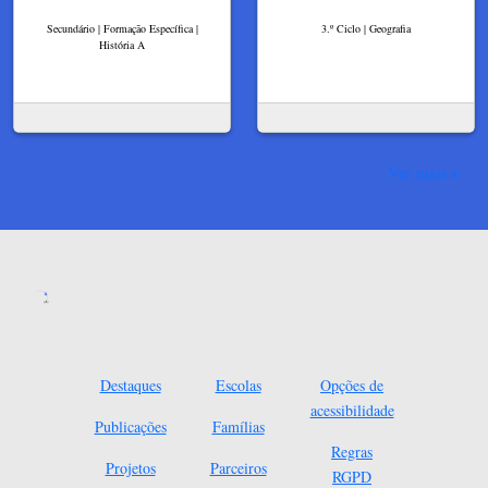
Secundário | Formação Específica |
3.º Ciclo | Geografia
História A
Ver mais
Destaques
Escolas
Opções de
acessibilidade
Publicações
Famílias
Regras
Projetos
Parceiros
RGPD