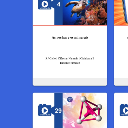
As rochas e os minerais
3.º Ciclo | Ciências Naturais | Cidadania E
Desenvolvimento