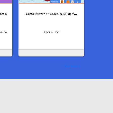
com o
Como utilizar o "Codeblocks" do "…
tudo Do
3.º Ciclo | TIC
Ver mais