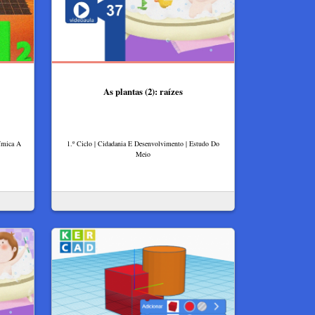
As plantas (2): raízes
uímica A
1.º Ciclo | Cidadania E Desenvolvimento | Estudo Do
Meio