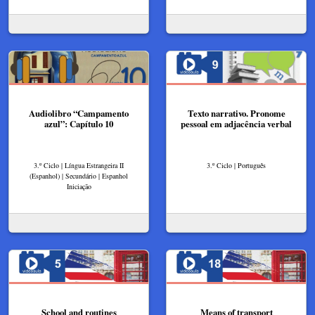
Audiolibro “Campamento
Texto narrativo. Pronome
azul”: Capítulo 10
pessoal em adjacência verbal
3.º Ciclo | Língua Estrangeira II
3.º Ciclo | Português
(Espanhol) | Secundário | Espanhol
Iniciação
School and routines
Means of transport