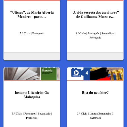
"Ulisses", de Maria Alberta
“A vida secreta dos escritores”
Menéres - parte…
de Guillaume Musso e…
2.º Ciclo | Português
3.º Ciclo | Português | Secundário |
Português
Instante Literário: Os
Bist du neu hier?
Malaquias
3.º Ciclo | Português | Secundário |
3.º Ciclo | Língua Estrangeira II
Português
(Alemão)