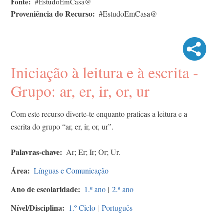
Fonte
#EstudoEmCasa@
Proveniência do Recurso
#EstudoEmCasa@
Iniciação à leitura e à escrita -
Grupo: ar, er, ir, or, ur
Com este recurso diverte-te enquanto praticas a leitura e a
escrita do grupo “ar, er, ir, or, ur”.
Palavras-chave
Ar; Er; Ir; Or; Ur.
Área
Línguas e Comunicação
Ano de escolaridade
1.º ano
|
2.º ano
Nível/Disciplina
1.º Ciclo
|
Português