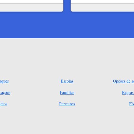
aques
Escolas
Opções de ac
cações
Famílias
Regra
jetos
Parceiros
FA