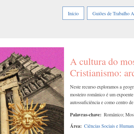
Início
Guiões de Trabalho 
A cultura do mos
Cristianismo: arq
Neste recurso exploramos a geogr
mosteiro românico é um expoente 
autossuficiência e como centro de
Palavras-chave
Românico; Moste
Área
Ciências Sociais e Human