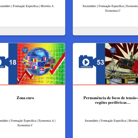
cundário | Formação Específica | História A
Secundário | Formação Específica | Economi
Economia C
Zona euro
Permanência de focos de tensão
regiões periféricas…
ndário | Formação Específica | Economia A |
Secundário | Formação Específica | Históri
Economia C