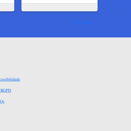
Ver mais
essibilidade
s RGPD
Qs