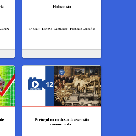
rte
Holocausto​
 Cultura
3.º Ciclo | História | Secundário | Formação Específica
 de
Portugal no contexto da ascensão
económica da…