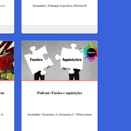
a A |
Secundário | Formação Específica | História B
 em
Podcast: Fusões e aquisições
a A
Secundário | Economia A | Economia C | Profissionais