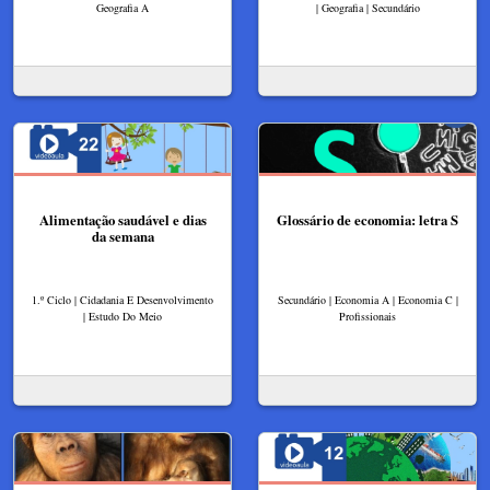
Geografia A
| Geografia | Secundário
Alimentação saudável e dias
Glossário de economia: letra S
da semana
1.º Ciclo | Cidadania E Desenvolvimento
Secundário | Economia A | Economia C |
| Estudo Do Meio
Profissionais