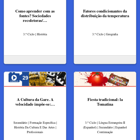
Como aprender com as
Fatores condicionantes da
fontes? Sociedades
distribuição da temperatura
recoletoras/…
3.º Ciclo | História
3.º Ciclo | Geografia
A Cultura da Gare. A
Fiesta tradicional: la
velocidade impõe-se:…
Tomatina
Secundário | Formação Específica |
3.º Ciclo | Língua Estrangeira II
História Da Cultura E Das Artes |
(Espanhol) | Secundário | Espanhol
Profissionais
Continuação