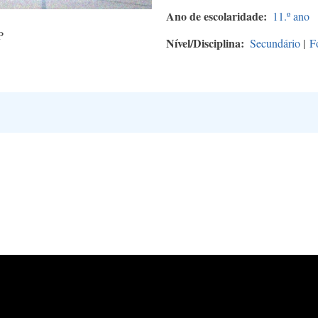
Ano de escolaridade
11.º ano
P
Nível/Disciplina
Secundário
|
F