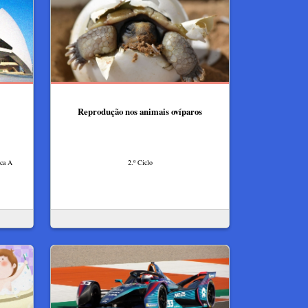
Reprodução nos animais ovíparos
ica A
2.º Ciclo