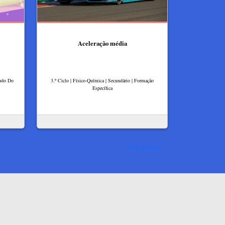
Aceleração média
tudo Do
3.º Ciclo | Físico-Química | Secundário | Formação
Específica
Ver mais